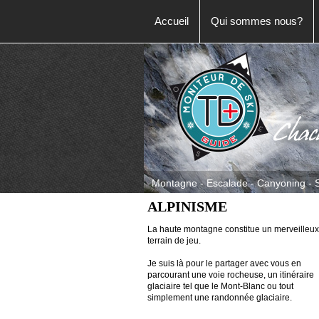
Accueil
Qui sommes nous?
Montagne - Escalade - Canyoning - S
ALPINISME
La haute montagne constitue un merveilleux
terrain de jeu.
Je suis là pour le partager avec vous en
parcourant une voie rocheuse, un itinéraire
glaciaire tel que le Mont-Blanc ou tout
simplement une randonnée glaciaire.