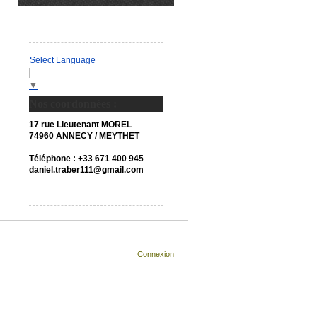
Select Language
▼
Nos coordonnées :
17 rue Lieutenant MOREL
74960 ANNECY / MEYTHET
Téléphone : +33 671 400 945
daniel.traber111@gmail.com
Connexion