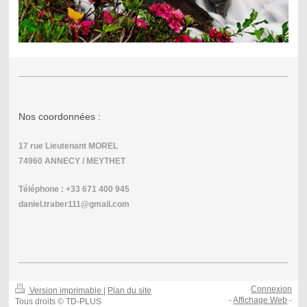
Nos coordonnées :
17 rue Lieutenant MOREL
74960 ANNECY / MEYTHET
Téléphone : +33 671 400 945
daniel.traber111@gmail.com
Connexion
Version imprimable
|
Plan du site
-
Affichage Web
-
Tous droits © TD-PLUS